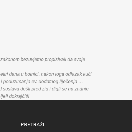
ci zakonom bezuvjetno propisivali da svoje
etiri dana u bolnici, nakon toga odlazak kući
a i poduzimanja ev. dodatnog liječenja …
ustava došli pred zid i digli se na zadnje
eli dokrajčiti!
PRETRAŽI