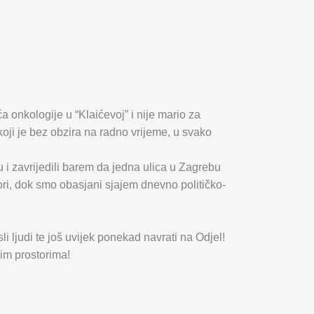
ća onkologije u “Klaićevoj” i nije mario za
oji je bez obzira na radno vrijeme, u svako
u i zavrijedili barem da jedna ulica u Zagrebu
vori, dok smo obasjani sjajem dnevno političko-
i ljudi te još uvijek ponekad navrati na Odjel!
vim prostorima!