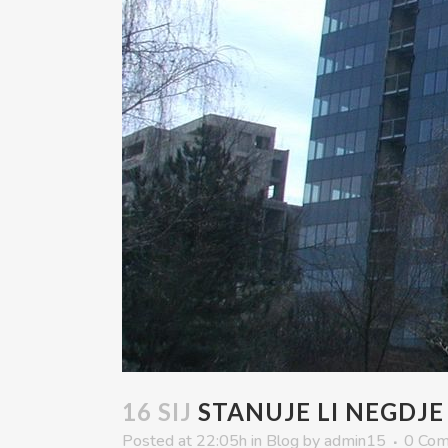
16 SIJ
STANUJE LI NEGDJE
Posted at 22:05h
in
Blog
by
admin15
0 Co