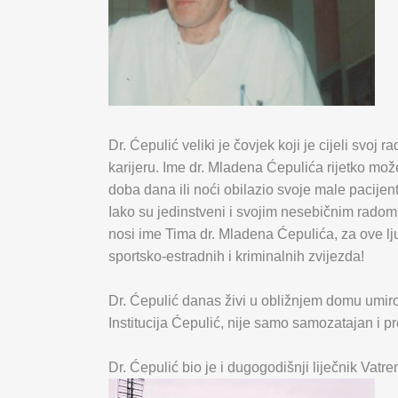
Dr. Ćepulić veliki je čovjek koji je cijeli svoj
karijeru. Ime dr. Mladena Ćepulića rijetko mož
doba dana ili noći obilazio svoje male pacijen
Iako su jedinstveni i svojim nesebičnim radom 
nosi ime Tima dr. Mladena Ćepulića, za ove ljud
sportsko-estradnih i kriminalnih zvijezda!
Dr. Ćepulić danas živi u obližnjem domu umirovl
Institucija Ćepulić, nije samo samozatajan i pr
Dr. Ćepulić bio je i dugogodišnji liječnik Vatr