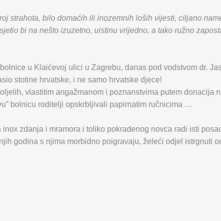
 strahota, bilo domaćih ili inozemnih loših vijesti, ciljano na
jetio bi na nešto izuzetno, uistinu vrijedno, a tako ružno zapos
 bolnice u Klaićevoj ulici u Zagrebu, danas pod vodstvom dr. J
asio stotine hrvatske, i ne samo hrvatske djece!
oljelih, vlastitim angažmanom i poznanstvima putem donacija nab
u” bolnicu roditelji opskrbljivali papirnatim ručnicima …
ih inox zdanja i mramora i toliko pokradenog novca radi isti p
njih godina s njima morbidno poigravaju, želeći odjel istrgnuti od 