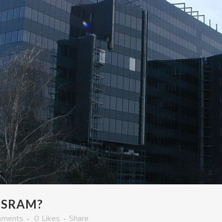
 SRAM?
mments
0
Likes
Share