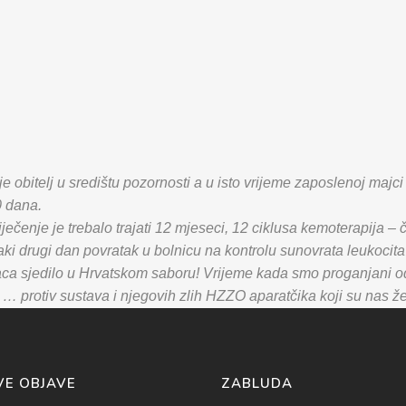
je obitelj u središtu pozornosti a u isto vrijeme zaposlenoj maj
0 dana.
ečenje je trebalo trajati 12 mjeseci, 12 ciklusa kemoterapija – č
aki drugi dan povratak u bolnicu na kontrolu sunovrata leukocit
a sjedilo u Hrvatskom saboru! Vrijeme kada smo proganjani od s
 … protiv sustava i njegovih zlih HZZO aparatčika koji su nas želj
VE OBJAVE
ZABLUDA