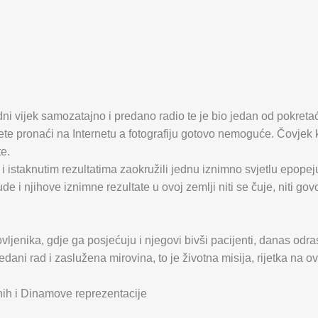
 radni vijek samozatajno i predano radio te je bio jedan od pokreta
ete pronaći na Internetu a fotografiju gotovo nemoguće. Čovjek k
te.
i istaknutim rezultatima zaokružili jednu iznimno svjetlu epopej
e i njihove iznimne rezultate u ovoj zemlji niti se čuje, niti go
jenika, gdje ga posjećuju i njegovi bivši pacijenti, danas odrasl
edani rad i zaslužena mirovina, to je životna misija, rijetka na o
enih i Dinamove reprezentacije