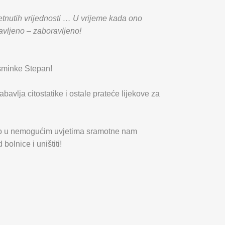
metnutih vrijednosti … U vrijeme kada ono
tavljeno – zaboravljeno!
asminke Stepan!
avlja citostatike i ostale prateće lijekove za
osao u nemogućim uvjetima sramotne nam
bolnice i uništiti!