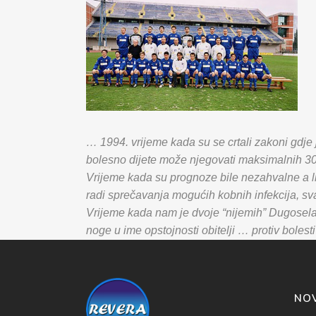
… 1994. vrijeme kada su se crtali zakoni gdje 
bolesno dijete može njegovati maksimalnih 3
Vrijeme kada su prognoze bile nezahvalne a lij
radi sprečavanja mogućih kobnih infekcija, sv
Vrijeme kada nam je dvoje “nijemih” Dugoselac
noge u ime opstojnosti obitelji … protiv bolesti
NO