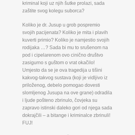
kriminal koji uz njih šutke prolazi, sada
zaštite svog kolegu suborca?
Koliko je dr. Jusup u grob pospremio
svojih pacijenata? Koliko je mita i plavih
kuverti primio? Koliko je namjestio svojih
rodijaka …? Sada bi mu to srušenom na
pod i cipelarenom ovo cinično društvo
zasigurno s guštom o vrat okačilo!
Umjesto da se je ova tragedija u tišini
kakvog-takvog sustava (koji je vidljivo iz
priloženog, debelo pomogao dovesti
slomljenog Jusupa na ove grane) odradila
i ljude pošteno zbrinulo, čovjeka su
zapravo istinski daleko gori od njega sada
dokrajčili – a bitange i kriminalce zbrinuli!
FUJ!