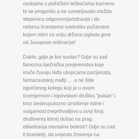
osobama s psihičkim teškoćama kazneno
bi se progonilo a ne uveseljavalo možda
stepenicu odgovornije/zdravije i do
nebesa licemjerno svekoliko pučanstvo
kojem istini za volju država izgleda gore
od Jusupove ordinacije!
Dakle, gdje je bio sustav? Gdje su sad
famozna liječnička povjerenstva koje
inače čuvaju leđa ubojicama pacijenata,
farmaceutskoj mafiji … a ne štite
ogorčenog
kolegu koji je u ovom
licemjernom i lopovskom društvu “pukao” i
kroz beskrupulozno iznošenje istine i
vulgarnost (neprihvatljivo u ovoj finoj
društvenoj klimi) došao na prag
etiketiranja mentalne bolesti? Gdje su sad
ti branitelji, da umjesto žmirenja na