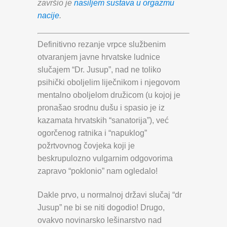
završio je
nasiljem sustava u orgazmu
nacije
.
Definitivno rezanje vrpce službenim
otvaranjem javne hrvatske ludnice
slučajem “Dr. Jusup”, nad ne toliko
psihički oboljelim liječnikom i njegovom
mentalno oboljelom družicom (u kojoj je
pronašao srodnu dušu i spasio je iz
kazamata hrvatskih “sanatorija”), već
ogorčenog ratnika i “napuklog”
požrtvovnog čovjeka koji je
beskrupulozno vulgarnim odgovorima
zapravo “poklonio” nam ogledalo!
Dakle prvo, u normalnoj državi slučaj “dr
Jusup” ne bi se niti dogodio! Drugo,
ovakvo novinarsko lešinarstvo nad