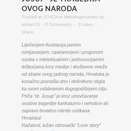
OVOG NARODA
Posted at 10:42h
in
Nekategorizirano
by
admin15
0 Comments
0
Likes
Share
Liječenjem frustracija javnim
ismijavanjem, cipelarenjem i progonom
osoba s intelektualnim i psihosocijalnim
teškoćama kroz medije i društvene mreže
od strane ovog jadnog naroda, Hrvatska je
konačno pronašla dno i definitivno stigla
ka svom odabranom dugogodišnjem cilju.
Priča “dr. Jusup” je kroz unovčavanje
osobne tragedije karikaturno i nehotice ali
zapravo brutalno istinito oslikana
Hrvatska!
Nažalost, tužan obrovački “Love story”