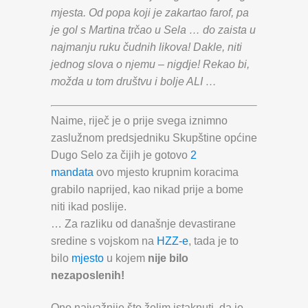
mjesta. Od popa koji je zakartao farof, pa
je gol s Martina trčao u Sela … do zaista u
najmanju ruku čudnih likova! Dakle, niti
jednog slova o njemu – nigdje! Rekao bi,
možda u tom društvu i bolje ALI …
Naime, riječ je o prije svega iznimno
zaslužnom predsjedniku Skupštine općine
Dugo Selo za čijih je gotovo
2
mandata
ovo mjesto krupnim koracima
grabilo naprijed, kao nikad prije a bome
niti ikad poslije.
… Za razliku od današnje devastirane
sredine s vojskom na
HZZ-e
, tada je to
bilo
mjesto
u kojem
nije bilo
nezaposlenih!
Ono najvažnije što želim istaknuti, da je