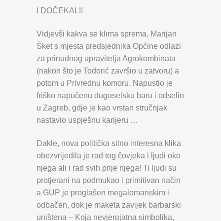
I DOČEKALI!
Vidjevši kakva se klima sprema, Marijan
Šket s mjesta predsjednika Općine odlazi
za prinudnog upravitelja Agrokombinata
(nakon što je Todorić završio u zatvoru) a
potom u Privrednu komoru. Napustio je
friško napučenu dugoselsku baru i odselio
u Zagreb, gdje je kao vrstan stručnjak
nastavio uspješnu karijeru …
Dakle, nova politička sitno interesna klika
obezvrijedila je rad tog čovjeka i ljudi oko
njega ali i rad svih prije njega! Ti ljudi su
protjerani na podmukao i primitivan način
a GUP je proglašen megalomanskim i
odbačen, dok je maketa zavijek barbarski
uništena – Koja nevjerojatna simbolika,