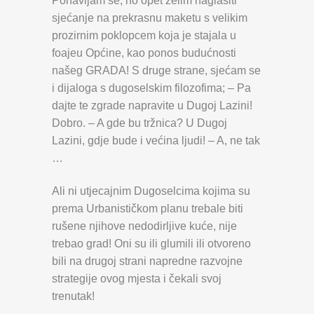
Ponavljam se, no opet želim naglasiti
sjećanje na prekrasnu maketu s velikim
prozirnim poklopcem koja je stajala u
foajeu Općine, kao ponos budućnosti
našeg GRADA! S druge strane, sjećam se
i dijaloga s dugoselskim filozofima; – Pa
dajte te zgrade napravite u Dugoj Lazini!
Dobro. – A gde bu tržnica? U Dugoj
Lazini, gdje bude i većina ljudi! – A, ne tak
…
Ali ni utjecajnim Dugoselcima kojima su
prema Urbanističkom planu trebale biti
rušene njihove nedodirljive kuće, nije
trebao grad! Oni su ili glumili ili otvoreno
bili na drugoj strani napredne razvojne
strategije ovog mjesta i čekali svoj
trenutak!