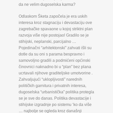
da ne velim dugoselska karma?
Odlaskom Šketa započela je era uskih
interesa kroz stagnaciju i devastaciju ove
zagrebačke spavaone u kojoj striktni plan
razvoja više nije postojao! Gradilo se je
stihijski, neplanski, parcijalno …
Pojedinačni “arhitektonski” zahvati išli su
dotle da su oni s parama bespravno i
samovoljno gradili a podmićeni općinski
činovnici naknadno bi u “plan” bez plana
ucrtavali njihove graditeljske umotvorine .
Zahvaljujući “uklopljivosti” narednih
političkih garnitura i privatnih interesa,
dugoselska “urbanistička” politika protegla
se je sve do danas. Politika devastacije i
stihijske izgradnje po sistemu ‘ko da više
… najbolje se ogleda kroz današnji