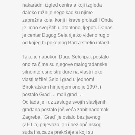
nakaradni izgled centra a koji izgleda
daleko ružnije nego kad su njime
zaprežna kola, konji i krave prolazili! Onda
je imao svoj štih u atohtonoj ljepoti. Danas
je centar Dugog Sela rijetko viđeno ruglo
od kojeg bi pokojnog Barca strefio infarkt.
Tako je napokon Dugo Selo ipak postalo
ono za čime su njegove malograđanske
sitnointeresne strukture na vlasti i oko
vlasti težile! Selo i grad u jednom!
Birokratskim hinjenjem ono je 1997. i
postalo Grad … mali grad …
Od tada je i uz zasluge svojih slavljenih
građana postalo još veća zabit nadomak
Zagreba. “Grad” je ostalo bez javnog
(ZET-a) prijevoza, ali i bez općinskog
suda i suca za prekršaje a koji su