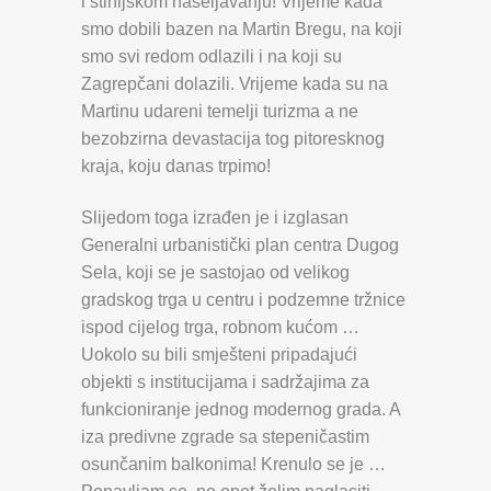
i stihijskom naseljavanju! Vrijeme kada
smo dobili bazen na Martin Bregu, na koji
smo svi redom odlazili i na koji su
Zagrepčani dolazili. Vrijeme kada su na
Martinu udareni temelji turizma a ne
bezobzirna devastacija tog pitoresknog
kraja, koju danas trpimo!
Slijedom toga izrađen je i izglasan
Generalni urbanistički plan centra Dugog
Sela, koji se je sastojao od velikog
gradskog trga u centru i podzemne tržnice
ispod cijelog trga, robnom kućom …
Uokolo su bili smješteni pripadajući
objekti s institucijama i sadržajima za
funkcioniranje jednog modernog grada. A
iza predivne zgrade sa stepeničastim
osunčanim balkonima! Krenulo se je …