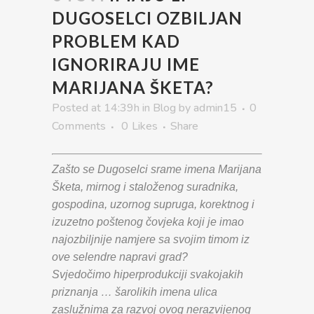
DUGOSELCI OZBILJAN
PROBLEM KAD
IGNORIRAJU IME
MARIJANA ŠKETA?
Posted at 14:39h
in
Blog
by
admin15
0
Comments
0
Likes
Share
Zašto se Dugoselci srame imena Marijana
Šketa, mirnog i staloženog suradnika,
gospodina, uzornog supruga, korektnog i
izuzetno poštenog čovjeka koji je imao
najozbiljnije namjere sa svojim timom iz
ove selendre napravi grad?
Svjedočimo hiperprodukciji svakojakih
priznanja … šarolikih imena ulica
zaslužnima za razvoj ovog nerazvijenog