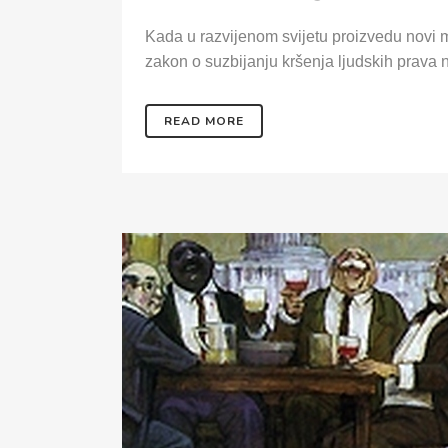
Kada u razvijenom svijetu proizvedu novi m
zakon o suzbijanju kršenja ljudskih prava n
READ MORE