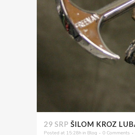
29 SRP
ŠILOM KROZ LUB
Posted at 15:28h
in
Blog
0 Comments