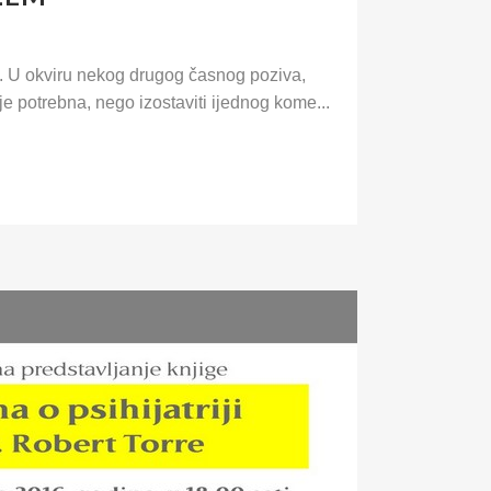
i". U okviru nekog drugog časnog poziva,
je potrebna, nego izostaviti ijednog kome...