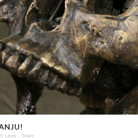
ANJU!
0
Likes
Share