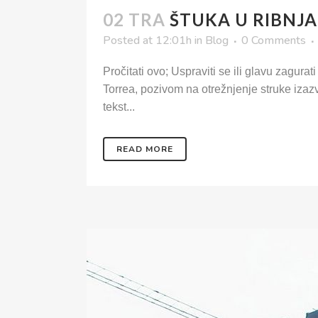
02 TRA
ŠTUKA U RIBNJ
Posted at 12:01h
in
Blog
0 Comments
Pročitati ovo; Uspraviti se ili glavu zagura
Torrea, pozivom na otrežnjenje struke izazv
tekst...
READ MORE