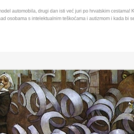
odel automobila, drugi dan isti već juri po hrvatskim cestama! 
ad osobama s intelektualnim teškoćama i autizmom i kada bi se i t