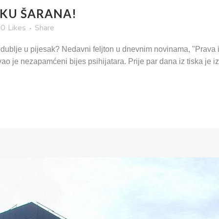
AKU ŠARANA!
0
Likes
Share
ti dublje u pijesak? Nedavni feljton u dnevnim novinama, "Prava ist
ao je nezapamćeni bijes psihijatara. Prije par dana iz tiska je 