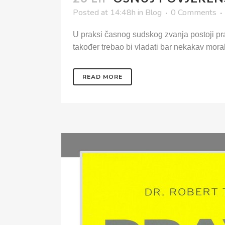
Posted at 14:48h
in
Blog
0 Comments
U praksi časnog sudskog zvanja postoji pra
također trebao bi vladati bar nekakav moral
READ MORE